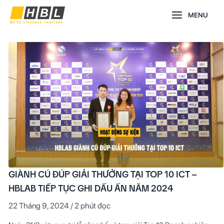
Nhảy
Main
MENU
tới
nội
Menu
dung
Giành
cú
đúp
giải
thưởng
tại
Top
10
ICT
–
HBLAB
tiếp
tục
ghi
dấu
ấn
năm
2024
GIÀNH CÚ ĐÚP GIẢI THƯỞNG TẠI TOP 10 ICT –
HBLAB TIẾP TỤC GHI DẤU ẤN NĂM 2024
22 Tháng 9, 2024
/
2 phút đọc