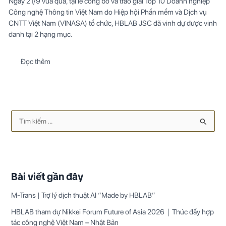
Ngày 21/9 vừa qua, tại lễ công bố và trao giải Top 10 Doanh nghiệp
Công nghệ Thông tin Việt Nam do Hiệp hội Phần mềm và Dịch vụ
CNTT Việt Nam (VINASA) tổ chức, HBLAB JSC đã vinh dự được vinh
danh tại 2 hạng mục.
Đọc thêm
T
ì
m
k
Bài viết gần đây
i
M-Trans | Trợ lý dịch thuật AI “Made by HBLAB”
ế
m
HBLAB tham dự Nikkei Forum Future of Asia 2026｜Thúc đẩy hợp
tác công nghệ Việt Nam – Nhật Bản
: