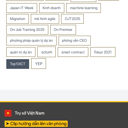
Japan IT Week
Kinh doanh
machine learning
Migration
mô hình agile
OJT2025
On Job Training 2025
On Premise
phương pháp quản lý dự án
phỏng vấn CEO
scrum
quản trị dự án
smart contract
Tokyo 2021
YEP
Top10ICT
Trụ sở Việt Nam
➤ Clip hướng dẫn lên văn phòng