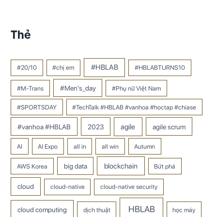
Thẻ
#HBLAB
#20/10
#chị em
#HBLABTURNS10
#Men's_day
#M-Trans
#Phụ nữ Việt Nam
#SPORTSDAY
#TechTalk #HBLAB #vanhoa #hoctap #chiase
#vanhoa #HBLAB
2023
agile
agile scrum
AI
AI Expo
all in
all win
Autumn
big data
blockchain
AWS Korea
Bứt phá
cloud
cloud-native
cloud-native security
HBLAB
cloud computing
dịch thuật
học máy