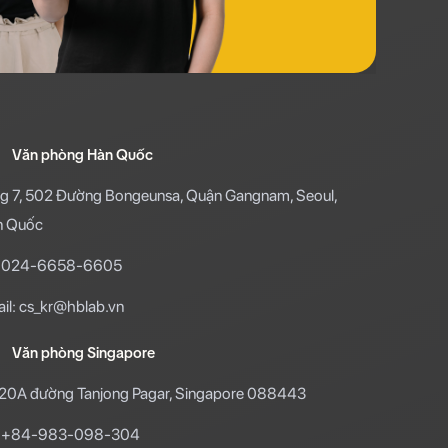
Văn phòng Hàn Quốc
g 7, 502 Đường Bongeunsa, Quận Gangnam, Seoul,
n Quốc
l: 024-6658-6605
il: cs_kr@hblab.vn
Văn phòng Singapore
20A đường Tanjong Pagar, Singapore 088443
l: +84-983-098-304