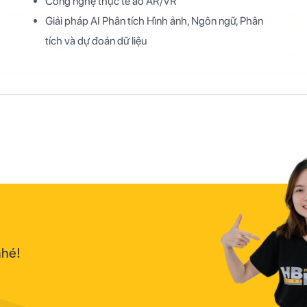
Công nghệ thực tế ảo AR/VR
Giải pháp AI Phân tích Hình ảnh, Ngôn ngữ, Phân
tích và dự đoán dữ liệu
nhé!