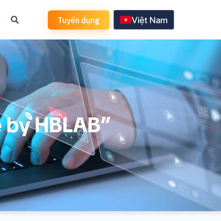
Tuyển dụng
Việt Nam
日本語
한국어
English
de by HBLAB”