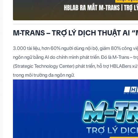
M-TRANS – TRỢ LÝ DỊCH THUẬT AI 
3.000 tài liệu, hơn 60% người dùng nội bộ, giảm 80% công vi
ngôn ngữ bằng AI do chính mình phát triển.
Đó là M-Trans – t
(Strategic Technology Center) phát triển, hỗ trợ HBLABers xử l
trong môi trường đa ngôn ngữ.