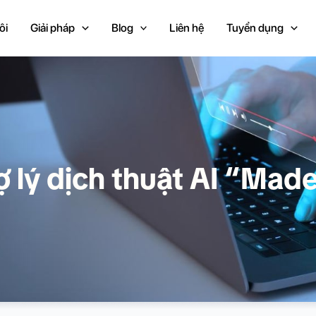
ôi
Giải pháp
Blog
Liên hệ
Tuyển dụng
rợ lý dịch thuật AI “Ma