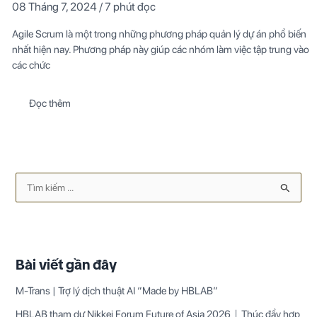
08 Tháng 7, 2024
/
7 phút đọc
Agile Scrum là một trong những phương pháp quản lý dự án phổ biến
nhất hiện nay. Phương pháp này giúp các nhóm làm việc tập trung vào
các chức
Đọc thêm
T
ì
m
k
Bài viết gần đây
i
M-Trans | Trợ lý dịch thuật AI “Made by HBLAB”
ế
m
HBLAB tham dự Nikkei Forum Future of Asia 2026｜Thúc đẩy hợp