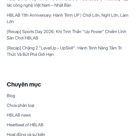
tác công nghệ Việt Nam – Nhật Bản
:
HBLAB 11th Anniversary: Hành Trình UP | Chơi Lớn, Nghĩ Lớn, Làm
Lớn
[Recap] Sports Day 2026: Khi Tinh Thần “Up Power” Chiếm Lĩnh
Sân Chơi HBLAB
[Recap] Chặng 2 “LevelUp – UpSkill”: Hành Trình Nâng Tầm Tri
Thức Và Bứt Phá Giới Hạn
Chuyên mục
Blog
Chưa phân loại
HBLAB news
Heartbeat of HBLAB
Hoạt động và sự kiện