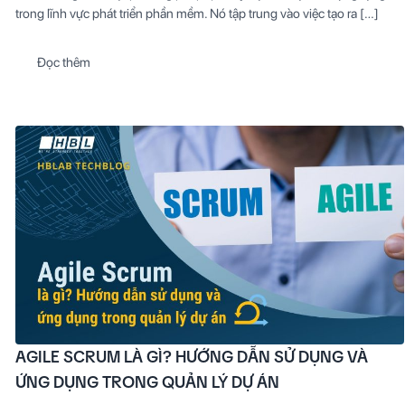
trong lĩnh vực phát triển phần mềm. Nó tập trung vào việc tạo ra […]
Đọc thêm
Agile
Scrum
là
gì?
Hướng
dẫn
sử
dụng
và
ứng
dụng
trong
quản
lý
dự
án
AGILE SCRUM LÀ GÌ? HƯỚNG DẪN SỬ DỤNG VÀ
ỨNG DỤNG TRONG QUẢN LÝ DỰ ÁN