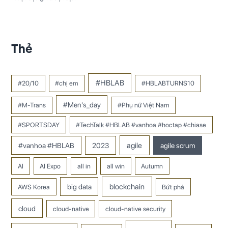
Thẻ
#HBLAB
#20/10
#chị em
#HBLABTURNS10
#Men's_day
#M-Trans
#Phụ nữ Việt Nam
#SPORTSDAY
#TechTalk #HBLAB #vanhoa #hoctap #chiase
#vanhoa #HBLAB
2023
agile
agile scrum
AI
AI Expo
all in
all win
Autumn
big data
blockchain
AWS Korea
Bứt phá
cloud
cloud-native
cloud-native security