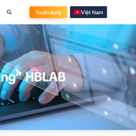
Tuyển dụng
Việt Nam
日本語
한국어
English
vàng” HBLAB