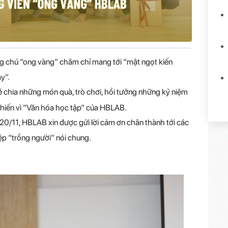
g chú “ong vàng” chăm chỉ mang tới “mật ngọt kiến
y”.
 sẻ chia những món quà, trò chơi, hồi tưởng những kỷ niệm
hiến vì “Văn hóa học tập” của HBLAB.
0/11, HBLAB xin được gửi lời cảm ơn chân thành tới các
iệp “trồng người” nói chung.