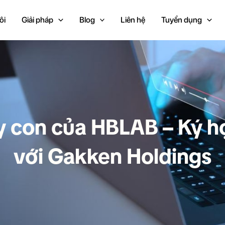
ôi
Giải pháp
Blog
Liên hệ
Tuyển dụng
y con của HBLAB – Ký h
với Gakken Holdings