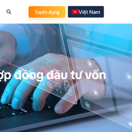
Tuyển dụng
Việt Nam
日本語
한국어
English
ợp đồng đầu tư vốn