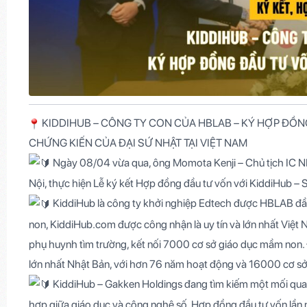
KIDDIHUB – CÔNG TY CON CỦA HBLAB – KÝ HỢP ĐỒN
CHỨNG KIẾN CỦA ĐẠI SỨ NHẬT TẠI VIỆT NAM
Ngày 08/04 vừa qua, ông Momota Kenji – Chủ tịch IC N
Nội, thực hiện Lễ ký kết Hợp đồng đầu tư vốn với KiddiHub –
KiddiHub là công ty khởi nghiệp Edtech được HBLAB đầ
non,
KiddiHub.com
được công nhận là uy tín và lớn nhất Việt 
phụ huynh tìm trường, kết nối 7000 cơ sở giáo dục mầm non. Đ
lớn nhất Nhật Bản, với hơn 76 năm hoạt động và 16000 cơ sở g
KiddiHub – Gakken Holdings đang tìm kiếm một mối quan
hợp giữa giáo dục và công nghệ số. Hợp đồng đầu tư vốn lần