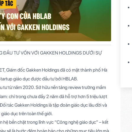
G ĐẦU TƯ VỐN VỚI GAKKEN HOLDINGS DƯỚI SỰ
ET, Giám đốc Gakken Holdings đã có mặt thành phố Hà
 Startup giáo dục được đầu tư bởi HBLAB.
u tư từ năm 2020. Sở hữu nền tảng review trường mầm
Nam: chỉ trong chưa đầy 2 năm đã hỗ trợ hơn 5 triệu lượt
ối tác Gakken Holdings là tập đoàn giáo dục lâu đời và
iáo dục trên toàn thế giới.
 hệ bền chặt trong lĩnh vực “Công nghệ giáo dục” – kết
 này sẽ là bước đệm hoàn hảo cho những mục tiêu lớn mà