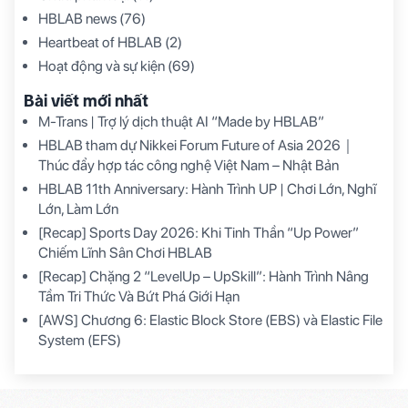
HBLAB news
(76)
Heartbeat of HBLAB
(2)
Hoạt động và sự kiện
(69)
Bài viết mới nhất
M-Trans | Trợ lý dịch thuật AI “Made by HBLAB”
HBLAB tham dự Nikkei Forum Future of Asia 2026｜
Thúc đẩy hợp tác công nghệ Việt Nam – Nhật Bản
HBLAB 11th Anniversary: Hành Trình UP | Chơi Lớn, Nghĩ
Lớn, Làm Lớn
[Recap] Sports Day 2026: Khi Tinh Thần “Up Power”
Chiếm Lĩnh Sân Chơi HBLAB
[Recap] Chặng 2 “LevelUp – UpSkill”: Hành Trình Nâng
Tầm Tri Thức Và Bứt Phá Giới Hạn
[AWS] Chương 6: Elastic Block Store (EBS) và Elastic File
System (EFS)