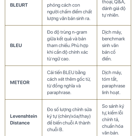
thoại, Q&A,
BLEURT
phỏng cách con
đánh giá độ
người chấm điểm chất
tự nhiên.
lượng văn bản sinh ra.
Đo độ trùng n-gram
Dịch máy,
giữa kết quả và bản
benchmark
BLEU
tham chiếu. Phù hợp
sinh văn
khi cần độ chính xác
bản cổ
từ ngữ cao.
điển.
Cải tiến BLEU bằng
Dịch máy,
cách xét thêm gốc từ,
tóm tắt,
METEOR
từ đồng nghĩa và
paraphrase
paraphrase.
linh hoạt.
So sánh ký
Đo số lượng chỉnh sửa
tự, kiểm lỗi
Levenshtein
ký tự (chèn/xóa/thay)
chính tả,
Distance
để biến chuỗi A thành
chuẩn hóa
chuỗi B.
văn bản.