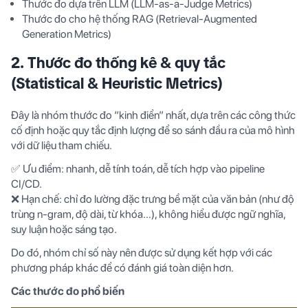
Thước đo dựa trên LLM (LLM-as-a-Judge Metrics)
Thước đo cho hệ thống RAG (Retrieval-Augmented
Generation Metrics)
2. Thước đo thống kê & quy tắc
(Statistical & Heuristic Metrics)
Đây là nhóm thước đo “kinh điển” nhất, dựa trên các công thức
cố định hoặc quy tắc định lượng để so sánh đầu ra của mô hình
với dữ liệu tham chiếu.
✅ Ưu điểm: nhanh, dễ tính toán, dễ tích hợp vào pipeline
CI/CD.
❌ Hạn chế: chỉ đo lường đặc trưng bề mặt của văn bản (như độ
trùng n-gram, độ dài, từ khóa…), không hiểu được ngữ nghĩa,
suy luận hoặc sáng tạo.
Do đó, nhóm chỉ số này nên được sử dụng kết hợp với các
phương pháp khác để có đánh giá toàn diện hơn.
Các thước đo phổ biến