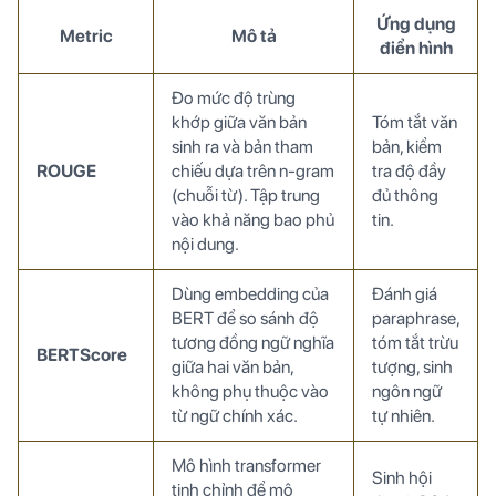
Ứng dụng
Metric
Mô tả
điển hình
Đo mức độ trùng
khớp giữa văn bản
Tóm tắt văn
sinh ra và bản tham
bản, kiểm
ROUGE
chiếu dựa trên n-gram
tra độ đầy
(chuỗi từ). Tập trung
đủ thông
vào khả năng bao phủ
tin.
nội dung.
Dùng embedding của
Đánh giá
BERT để so sánh độ
paraphrase,
tương đồng ngữ nghĩa
tóm tắt trừu
BERTScore
giữa hai văn bản,
tượng, sinh
không phụ thuộc vào
ngôn ngữ
từ ngữ chính xác.
tự nhiên.
Mô hình transformer
Sinh hội
tinh chỉnh để mô