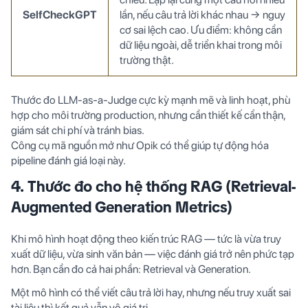
SelfCheckGPT
lần, nếu câu trả lời khác nhau → nguy
cơ sai lệch cao. Ưu điểm: không cần
dữ liệu ngoài, dễ triển khai trong môi
trường thật.
Thước đo LLM-as-a-Judge cực kỳ mạnh mẽ và linh hoạt, phù
hợp cho môi trường production, nhưng cần thiết kế cẩn thận,
giám sát chi phí và tránh bias.
Công cụ mã nguồn mở như Opik có thể giúp tự động hóa
pipeline đánh giá loại này.
4. Thước đo cho hệ thống RAG (Retrieval-
Augmented Generation Metrics)
Khi mô hình hoạt động theo kiến trúc RAG — tức là vừa truy
xuất dữ liệu, vừa sinh văn bản — việc đánh giá trở nên phức tạp
hơn. Bạn cần đo cả hai phần: Retrieval và Generation.
Một mô hình có thể viết câu trả lời hay, nhưng nếu truy xuất sai
tài liệu thì kết quả vẫn vô giá trị.