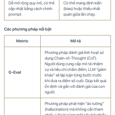
Dễ mở rộng quy mô, có thể
Có thể mang định kiến
cập nhật bằng cách chỉnh
(bias) hoặc thiếu nhất
prompt.
quán giữa lần chạy.
Các phương pháp nổi bật
Metric
Mô tả
Phương pháp đánh giá linh hoạt sử
dụng Chain-of-Thought (CoT).
Người dùng cung cấp mô tả nhiệm
vụ và tiêu chí chấm điểm; LLM “giám
G-Eval
khảo” sẽ lập luận từng bước trước
khi đưa ra điểm số cuối. Giúp kết quả
ổn định và gần với đánh giá của con
người.
Phương pháp phát hiện “ảo tưởng”
(hallucination) mà không cần tham
chiếu. Lặp lại cùng một câu hỏi nhiều