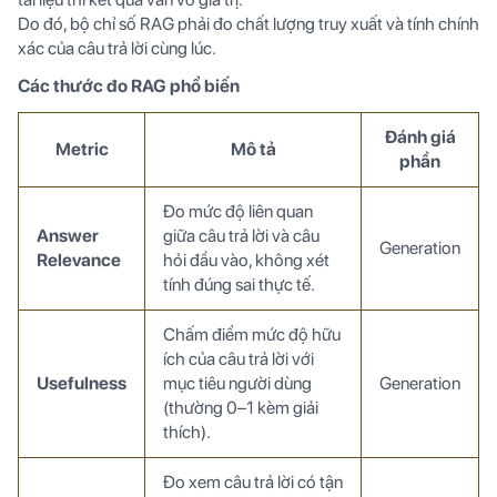
Do đó, bộ chỉ số RAG phải đo chất lượng truy xuất và tính chính
xác của câu trả lời cùng lúc.
Các thước đo RAG phổ biến
Đánh giá
Metric
Mô tả
phần
Đo mức độ liên quan
Answer
giữa câu trả lời và câu
Generation
Relevance
hỏi đầu vào, không xét
tính đúng sai thực tế.
Chấm điểm mức độ hữu
ích của câu trả lời với
Usefulness
mục tiêu người dùng
Generation
(thường 0–1 kèm giải
thích).
Đo xem câu trả lời có tận