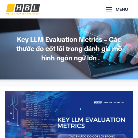
Nhảy
Main
MENU
tới
nội
Menu
dung
Key LLM Evaluation Metrics – Các
thước đo cốt lõi trong đánh giá mô
hình ngôn ngữ lớn