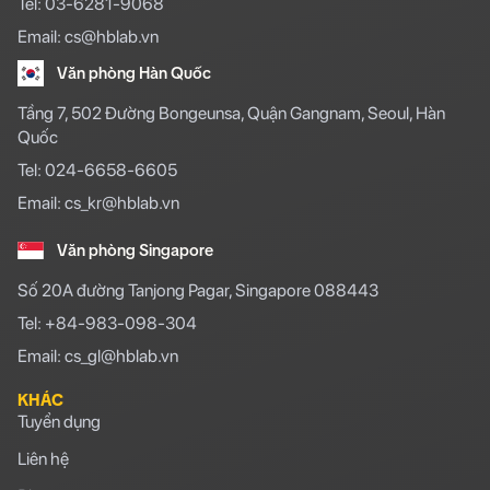
Tel: 03-6281-9068
Email: cs@hblab.vn
Văn phòng Hàn Quốc
Tầng 7, 502 Đường Bongeunsa, Quận Gangnam, Seoul, Hàn
Quốc
Tel: 024-6658-6605
Email: cs_kr@hblab.vn
Văn phòng Singapore
Số 20A đường Tanjong Pagar, Singapore 088443
Tel: +84-983-098-304
Email: cs_gl@hblab.vn
KHÁC
Tuyển dụng
Liên hệ