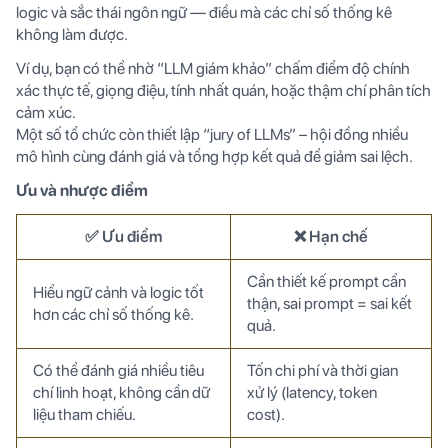
logic và sắc thái ngôn ngữ — điều mà các chỉ số thống kê
không làm được.
Ví dụ, bạn có thể nhờ “LLM giám khảo” chấm điểm độ chính
xác thực tế, giọng điệu, tính nhất quán, hoặc thậm chí phân tích
cảm xúc.
Một số tổ chức còn thiết lập “jury of LLMs” – hội đồng nhiều
mô hình cùng đánh giá và tổng hợp kết quả để giảm sai lệch.
Ưu và nhược điểm
✅ Ưu điểm
❌ Hạn chế
Cần thiết kế prompt cẩn
Hiểu ngữ cảnh và logic tốt
thận, sai prompt = sai kết
hơn các chỉ số thống kê.
quả.
Có thể đánh giá nhiều tiêu
Tốn chi phí và thời gian
chí linh hoạt, không cần dữ
xử lý (latency, token
liệu tham chiếu.
cost).