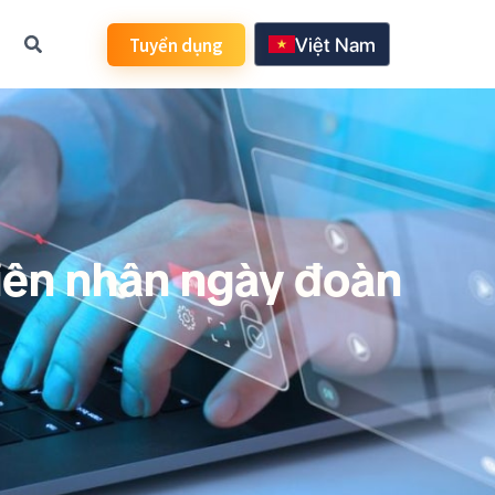
Tuyển dụng
Việt Nam
日本語
한국어
English
iên nhân ngày đoàn