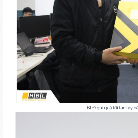
BLĐ gửi quà tới tận tay 