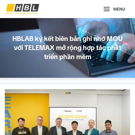
Nhảy
Main
MENU
tới
nội
Menu
dung
HBLAB ký kết biên bản ghi nhớ MOU
với TELEMAX mở rộng hợp tác phát
triển phần mềm