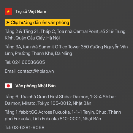
Trụ sở Việt Nam
➤ Clip hướng dẫn lên văn phòng
Tầng 2 & Tầng 21, Tháp C, Tòa nhà Central Point, số 219 Trung
Kính, Quận Cầu Giấy, Hà Nội
Tầng 3A, toà nhà Summit Office Tower 350 đường Nguyễn Văn
Linh, Phường Thanh Khê, Đà Nẵng
Tel: 024 66586605
Email: contact@hblab.vn
Văn phòng Nhật Bản
Tầng 6, Tòa nhà Grand First Shiba-Daimon, 1-3-4 Shiba-
Daimon, Minato, Tokyo 105-0012, Nhật Bản
Tầng 1, fabbitGG Across Fukuoka, 1-1-1 Tenjin, Chuo, Thành
phố Fukuoka, Tỉnh Fukuoka 810-0001, Nhật Bản.
Tel: 03-6281-9068