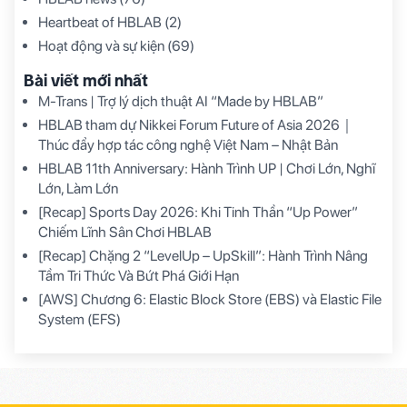
Heartbeat of HBLAB
(2)
Hoạt động và sự kiện
(69)
Bài viết mới nhất
M-Trans | Trợ lý dịch thuật AI “Made by HBLAB”
HBLAB tham dự Nikkei Forum Future of Asia 2026｜
Thúc đẩy hợp tác công nghệ Việt Nam – Nhật Bản
HBLAB 11th Anniversary: Hành Trình UP | Chơi Lớn, Nghĩ
Lớn, Làm Lớn
[Recap] Sports Day 2026: Khi Tinh Thần “Up Power”
Chiếm Lĩnh Sân Chơi HBLAB
[Recap] Chặng 2 “LevelUp – UpSkill”: Hành Trình Nâng
Tầm Tri Thức Và Bứt Phá Giới Hạn
[AWS] Chương 6: Elastic Block Store (EBS) và Elastic File
System (EFS)