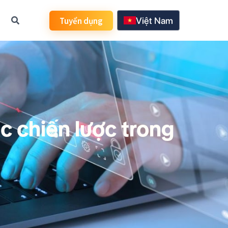
Tuyển dụng
Việt Nam
日本語
한국어
English
 chiến lược trong