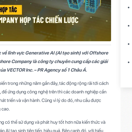
ề lĩnh vực Generative AI (AI tạo sinh) với Offshore
fshore Company là công ty chuyên cung cấp các giải
 của VECTOR Inc. – PR Agency số 1 Châu Á.
iến trong những năm gần đây, tác động rộng rãi tới cách
ên, để ứng dụng công nghệ trên thì các doanh nghiệp cần
phát triển và vận hành. Cũng vì lý do đó, nhu cầu được
g cao.
 có thể sử dụng và phát huy tốt hơn nữa kiến thức và
p AI tạo sinh tiên tiến, hiệu quả. Bên cạnh đó, với hiểu