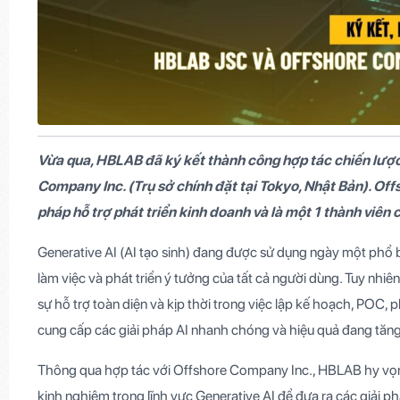
Vừa qua, HBLAB đã ký kết thành công hợp tác chiến lược v
Company Inc. (Trụ sở chính đặt tại Tokyo, Nhật Bản). Of
pháp hỗ trợ phát triển kinh doanh và là một 1 thành viên
Generative AI (AI tạo sinh) đang được sử dụng ngày một phổ b
làm việc và phát triển ý tưởng của tất cả người dùng. Tuy nhi
sự hỗ trợ toàn diện và kịp thời trong việc lập kế hoạch, POC, 
cung cấp các giải pháp AI nhanh chóng và hiệu quả đang tăn
Thông qua hợp tác với Offshore Company Inc., HBLAB hy vọng
kinh nghiệm trong lĩnh vực Generative AI để đưa ra các giải phá