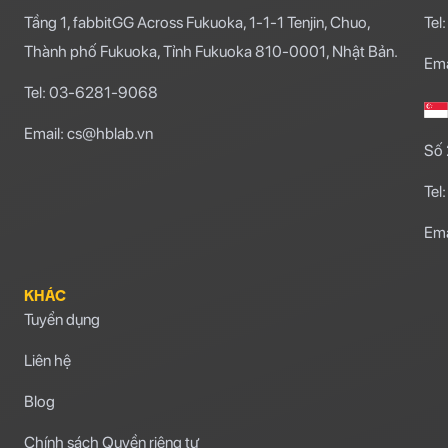
Tầng 1, fabbitGG Across Fukuoka, 1-1-1 Tenjin, Chuo,
Te
Thành phố Fukuoka, Tỉnh Fukuoka 810-0001, Nhật Bản.
Ema
Tel: 03-6281-9068
Email: cs@hblab.vn
Số 
Te
Ema
KHÁC
Tuyển dụng
Liên hệ
Blog
Chính sách Quyền riêng tư