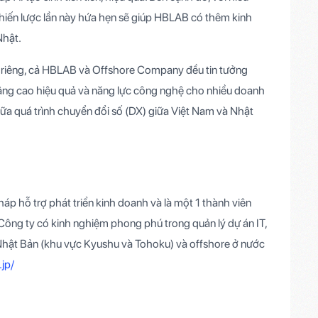
hiến lược lần này hứa hẹn sẽ giúp HBLAB có thêm kinh
Nhật.
 riêng, cả HBLAB và Offshore Company đều tin tưởng
 nâng cao hiệu quả và năng lực công nghệ cho nhiều doanh
ữa quá trình chuyển đổi số (DX) giữa Việt Nam và Nhật
áp hỗ trợ phát triển kinh doanh và là một 1 thành viên
 Công ty có kinh nghiệm phong phú trong quản lý dự án IT,
 ở Nhật Bản (khu vực Kyushu và Tohoku) và offshore ở nước
jp/