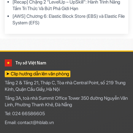
[Recap] Chặng 2 “LevelUp – UpSkill”: Hành Trình Nâng
Tầm Tri Thức Và Bứt Phá Giới Hạn
[AWS] Chương 6: Elastic Block Store (EBS) và Elastic File
System (EFS)
Trụ sở Việt Nam
➤ Clip hướng dẫn lên văn phòng
Tầng 2 & Tầng 21, Tháp C, Tòa nhà Central Point, số 219 Trung
Kính, Quận Cầu Giấy, Hà Nội
Tầng 3A, toà nhà Summit Office Tower 350 đường Nguyễn Văn
Linh, Phường Thanh Khê, Đà Nẵng
Tel: 024 66586605
Email: contact@hblab.vn