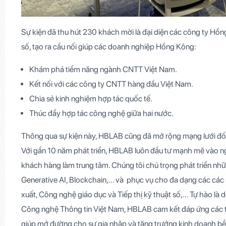
Sự kiện đã thu hút 230 khách mời là đại diện các công ty Hồ
số, tạo ra cầu nối giúp các doanh nghiệp Hồng Kông:
Khám phá tiềm năng ngành CNTT Việt Nam.
Kết nối với các công ty CNTT hàng đầu Việt Nam.
Chia sẻ kinh nghiệm hợp tác quốc tế.
Thúc đẩy hợp tác công nghệ giữa hai nước.
Thông qua sự kiện này, HBLAB cũng đã mở rộng mạng lưới đối
Với gần 10 năm phát triển, HBLAB luôn đầu tư mạnh mẽ vào ngu
khách hàng làm trung tâm. Chúng tôi chú trọng phát triển nhữn
Generative AI, Blockchain,… và phục vụ cho đa dạng các các
xuất, Công nghệ giáo dục và Tiếp thị kỹ thuật số,…
Tự hào là 
Công nghệ Thông tin Việt Nam, HBLAB cam kết đáp ứng các t
giúp mở đường cho sự gia nhập và tăng trưởng kinh doanh bề