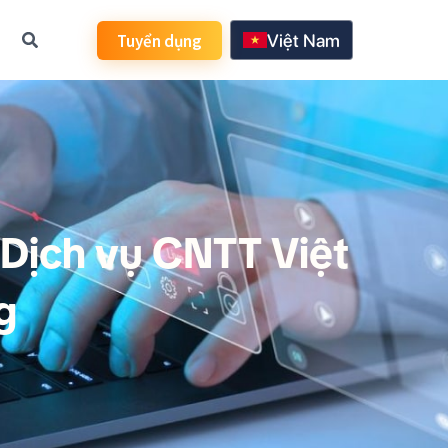
Tuyển dụng
Việt Nam
日本語
한국어
English
 Dịch vụ CNTT Việt
g