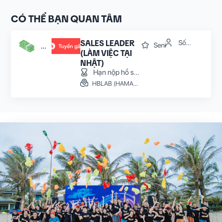
CÓ THỂ BẠN QUAN TÂM
SALES LEADER
Số
Senior
Upto
lượng: 2
(LÀM VIỆC TẠI
1000
NHẬT)
Man
Hạn nộp hồ sơ:
31/08/2026
HBLAB (HAMAMATSUCHO, TOKYO)