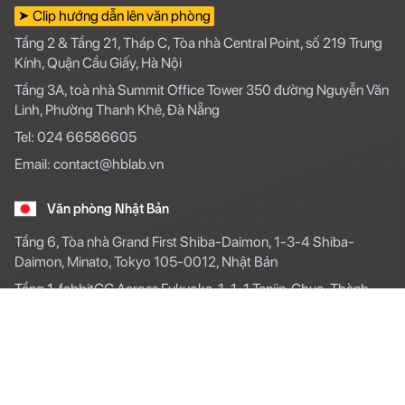
➤ Clip hướng dẫn lên văn phòng
Tầng 2 & Tầng 21, Tháp C, Tòa nhà Central Point, số 219 Trung
Kính, Quận Cầu Giấy, Hà Nội
Tầng 3A, toà nhà Summit Office Tower 350 đường Nguyễn Văn
Linh, Phường Thanh Khê, Đà Nẵng
Tel: 024 66586605
Email: contact@hblab.vn
Văn phòng Nhật Bản
Tầng 6, Tòa nhà Grand First Shiba-Daimon, 1-3-4 Shiba-
Daimon, Minato, Tokyo 105-0012, Nhật Bản
Tầng 1, fabbitGG Across Fukuoka, 1-1-1 Tenjin, Chuo, Thành
phố Fukuoka, Tỉnh Fukuoka 810-0001, Nhật Bản.
Tel: 03-6281-9068
Email: cs@hblab.vn
Văn phòng Hàn Quốc