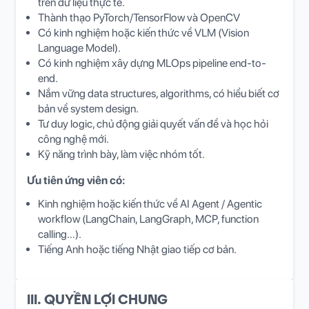
trên dữ liệu thực tế.
Thành thạo PyTorch/TensorFlow và OpenCV
Có kinh nghiệm hoặc kiến thức về VLM (Vision
Language Model).
Có kinh nghiệm xây dựng MLOps pipeline end-to-
end.
Nắm vững data structures, algorithms, có hiểu biết cơ
bản về system design.
Tư duy logic, chủ động giải quyết vấn đề và học hỏi
công nghệ mới.
Kỹ năng trình bày, làm việc nhóm tốt.
Ưu tiên ứng viên có:
Kinh nghiệm hoặc kiến thức về AI Agent / Agentic
workflow (LangChain, LangGraph, MCP, function
calling…).
Tiếng Anh hoặc tiếng Nhật giao tiếp cơ bản.
III. QUYỀN LỢI CHUNG