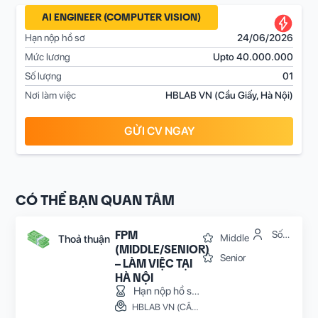
AI ENGINEER (COMPUTER VISION)
Hạn nộp hồ sơ
24/06/2026
Mức lương
Upto 40.000.000
Số lượng
01
Nơi làm việc
HBLAB VN (Cầu Giấy, Hà Nội)
GỬI CV NGAY
CÓ THỂ BẠN QUAN TÂM
FPM
Số
Middle
Thoả thuận
lượng:
(MIDDLE/SENIOR)
Senior
2
– LÀM VIỆC TẠI
HÀ NỘI
Hạn nộp hồ sơ:
31/08/2026
HBLAB VN (CẦU GIẤY, HÀ NỘI)