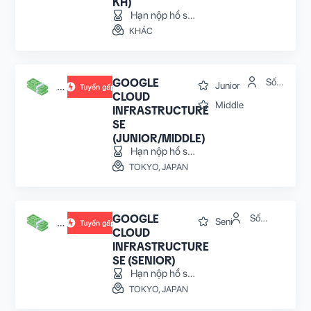
KH)
Hạn nộp hồ sơ:
31/07/2026
KHÁC
GOOGLE
Số
Junior
Thoả
lượng:
CLOUD
thuận
Middle
6
INFRASTRUCTURE
SE
(JUNIOR/MIDDLE)
Hạn nộp hồ sơ:
22/08/2026
TOKYO, JAPAN
GOOGLE
Số
Senior
Thoả
lượng: 4
CLOUD
thuận
INFRASTRUCTURE
SE (SENIOR)
Hạn nộp hồ sơ:
22/08/2026
TOKYO, JAPAN