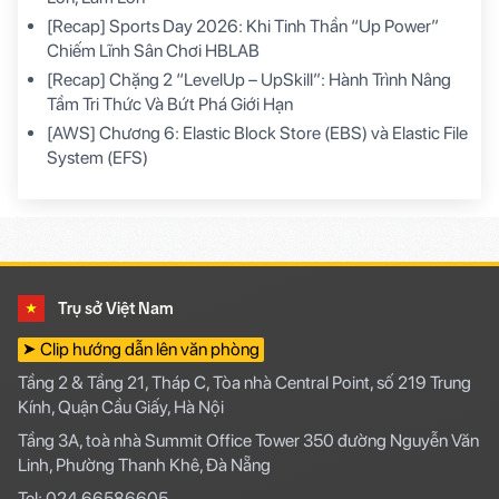
[Recap] Sports Day 2026: Khi Tinh Thần “Up Power”
Chiếm Lĩnh Sân Chơi HBLAB
[Recap] Chặng 2 “LevelUp – UpSkill”: Hành Trình Nâng
Tầm Tri Thức Và Bứt Phá Giới Hạn
[AWS] Chương 6: Elastic Block Store (EBS) và Elastic File
System (EFS)
Trụ sở Việt Nam
➤ Clip hướng dẫn lên văn phòng
Tầng 2 & Tầng 21, Tháp C, Tòa nhà Central Point, số 219 Trung
Kính, Quận Cầu Giấy, Hà Nội
Tầng 3A, toà nhà Summit Office Tower 350 đường Nguyễn Văn
Linh, Phường Thanh Khê, Đà Nẵng
Tel: 024 66586605