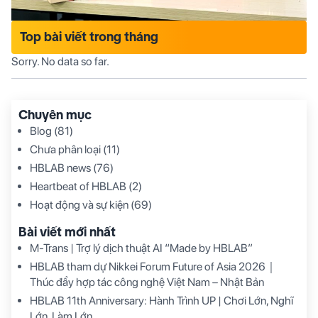
Top bài viết trong tháng
Sorry. No data so far.
Chuyên mục
Blog
(81)
Chưa phân loại
(11)
HBLAB news
(76)
Heartbeat of HBLAB
(2)
Hoạt động và sự kiện
(69)
Bài viết mới nhất
M-Trans | Trợ lý dịch thuật AI “Made by HBLAB”
HBLAB tham dự Nikkei Forum Future of Asia 2026｜
Thúc đẩy hợp tác công nghệ Việt Nam – Nhật Bản
HBLAB 11th Anniversary: Hành Trình UP | Chơi Lớn, Nghĩ
Lớn, Làm Lớn