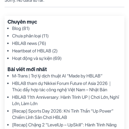
Sorry. No data so far.
Chuyên mục
Blog
(81)
Chưa phân loại
(11)
HBLAB news
(76)
Heartbeat of HBLAB
(2)
Hoạt động và sự kiện
(69)
Bài viết mới nhất
M-Trans | Trợ lý dịch thuật AI “Made by HBLAB”
HBLAB tham dự Nikkei Forum Future of Asia 2026｜
Thúc đẩy hợp tác công nghệ Việt Nam – Nhật Bản
HBLAB 11th Anniversary: Hành Trình UP | Chơi Lớn, Nghĩ
Lớn, Làm Lớn
[Recap] Sports Day 2026: Khi Tinh Thần “Up Power”
Chiếm Lĩnh Sân Chơi HBLAB
[Recap] Chặng 2 “LevelUp – UpSkill”: Hành Trình Nâng