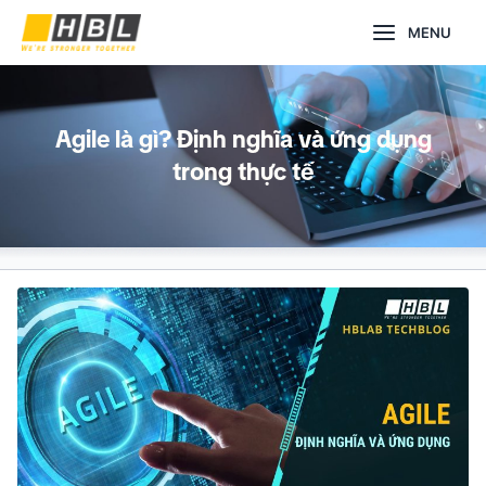
Nhảy
Main
MENU
tới
nội
Menu
dung
Agile là gì? Định nghĩa và ứng dụng
trong thực tế