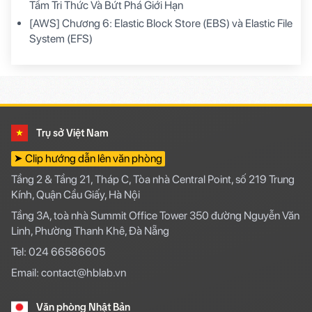
Tầm Tri Thức Và Bứt Phá Giới Hạn
[AWS] Chương 6: Elastic Block Store (EBS) và Elastic File
System (EFS)
Trụ sở Việt Nam
➤ Clip hướng dẫn lên văn phòng
Tầng 2 & Tầng 21, Tháp C, Tòa nhà Central Point, số 219 Trung
Kính, Quận Cầu Giấy, Hà Nội
Tầng 3A, toà nhà Summit Office Tower 350 đường Nguyễn Văn
Linh, Phường Thanh Khê, Đà Nẵng
Tel: 024 66586605
Email: contact@hblab.vn
Văn phòng Nhật Bản